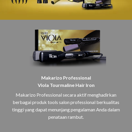
Makarizo Professional
Viola Tourmaline Hair Iron
Makarizo Professional secara aktif menghadirkan
berbagai produk tools salon professional berkualitas
tinggi yang dapat menunjang pengalaman Anda dalam
penataan rambut.