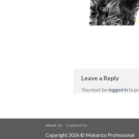
Leave a Reply
You must be
logged in
to p
About Us
Contact Us
Copyright 2026 © Makarizo Professional