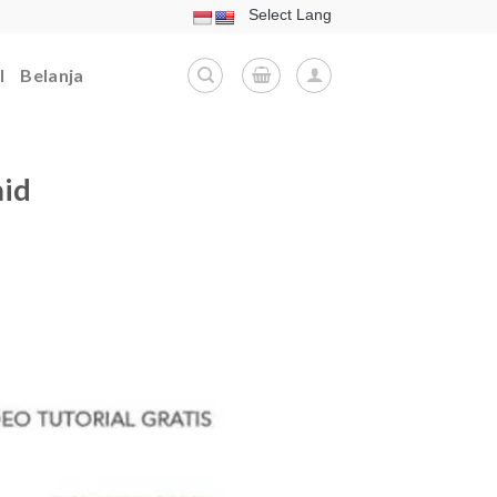
l
Belanja
aid